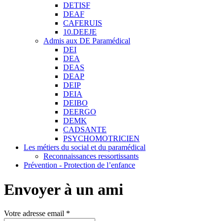
DETISF
DEAF
CAFERUIS
10.DEEJE
Admis aux DE Paramédical
DEI
DEA
DEAS
DEAP
DEIP
DEIA
DEIBO
DEERGO
DEMK
CADSANTE
PSYCHOMOTRICIEN
Les métiers du social et du paramédical
Reconnaissances ressortissants
Prévention - Protection de l’enfance
Envoyer à un ami
Votre adresse email *