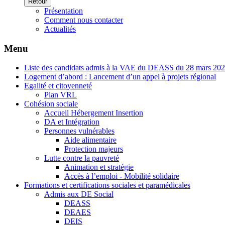
Retour
Présentation
Comment nous contacter
Actualités
Menu
Liste des candidats admis à la VAE du DEASS du 28 mars 20
Logement d’abord : Lancement d’un appel à projets régional
Egalité et citoyenneté
Plan VRL
Cohésion sociale
Accueil Hébergement Insertion
DA et Intégration
Personnes vulnérables
Aide alimentaire
Protection majeurs
Lutte contre la pauvreté
Animation et stratégie
Accès à l’emploi - Mobilité solidaire
Formations et certifications sociales et paramédicales
Admis aux DE Social
DEASS
DEAES
DEIS