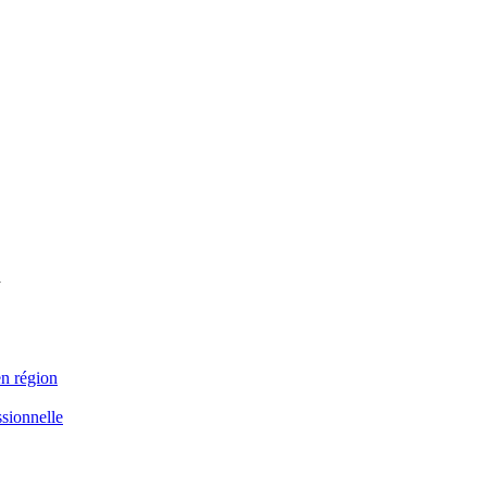
n
en région
ssionnelle