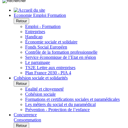
Economie Emploi Formation
Retour
Emploi - Formation
Entreprises
Handicap
Économie sociale et solidaire
Fonds Social Européen
Contrôle de la formation professionnelle
Service économique de l’Etat en région
Le parrainage
TS2E Lettre aux entreprises
Plan France 2030 - PIA 4
Cohésion sociale et solidarités
Retour
Egalité et citoyenneté
Cohésion sociale
Formations et certifications sociales et paramédicales
Les métiers du social et du paramédical
Prévention - Protection de l’enfance
Concurrence
Consommation
Retour