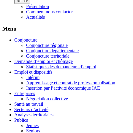
Retour
Présentation
Comment nous contacter
Actualités
Menu
Conjoncture
Conjoncture régionale
Conjoncture départementale
Conjoncture territoriale
Demande d’emploi et chômage
Statistiques des demandeurs d’emploi
Emploi et dispositifs
Intérim
Apprentissage et contrat de professionnalisation
Insertion par l’activité économique IAE
Entreprises
Négociation collective
Santé au travail
Secteurs d’activité
Analyses territoriales
Publics
Jeunes
Seniors