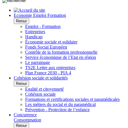
Economie Emploi Formation
Retour
Emploi - Formation
Entreprises
Handicap
Économie sociale et solidaire
Fonds Social Européen
Contrôle de la formation professionnelle
Service économique de l’Etat en région
Le parrainage
TS2E Lettre aux entreprises
Plan France 2030 - PIA 4
Cohésion sociale et solidarités
Retour
Egalité et citoyenneté
Cohésion sociale
Formations et certifications sociales et paramédicales
Les métiers du social et du paramédical
Prévention - Protection de l’enfance
Concurrence
Consommation
Retour