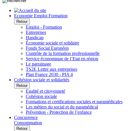
Economie Emploi Formation
Retour
Emploi - Formation
Entreprises
Handicap
Économie sociale et solidaire
Fonds Social Européen
Contrôle de la formation professionnelle
Service économique de l’Etat en région
Le parrainage
TS2E Lettre aux entreprises
Plan France 2030 - PIA 4
Cohésion sociale et solidarités
Retour
Egalité et citoyenneté
Cohésion sociale
Formations et certifications sociales et paramédicales
Les métiers du social et du paramédical
Prévention - Protection de l’enfance
Concurrence
Consommation
Retour