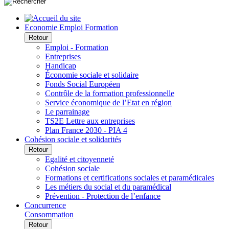
Economie Emploi Formation
Retour
Emploi - Formation
Entreprises
Handicap
Économie sociale et solidaire
Fonds Social Européen
Contrôle de la formation professionnelle
Service économique de l’Etat en région
Le parrainage
TS2E Lettre aux entreprises
Plan France 2030 - PIA 4
Cohésion sociale et solidarités
Retour
Egalité et citoyenneté
Cohésion sociale
Formations et certifications sociales et paramédicales
Les métiers du social et du paramédical
Prévention - Protection de l’enfance
Concurrence
Consommation
Retour