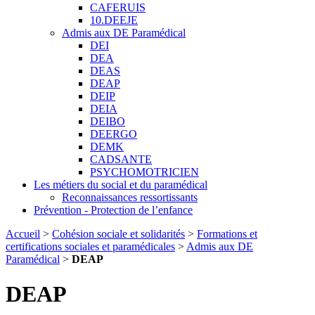
CAFERUIS
10.DEEJE
Admis aux DE Paramédical
DEI
DEA
DEAS
DEAP
DEIP
DEIA
DEIBO
DEERGO
DEMK
CADSANTE
PSYCHOMOTRICIEN
Les métiers du social et du paramédical
Reconnaissances ressortissants
Prévention - Protection de l’enfance
Accueil
>
Cohésion sociale et solidarités
>
Formations et
certifications sociales et paramédicales
>
Admis aux DE
Paramédical
>
DEAP
DEAP