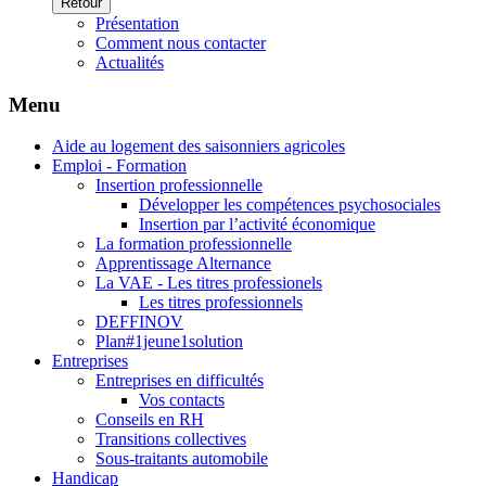
Retour
Présentation
Comment nous contacter
Actualités
Menu
Aide au logement des saisonniers agricoles
Emploi - Formation
Insertion professionnelle
Développer les compétences psychosociales
Insertion par l’activité économique
La formation professionnelle
Apprentissage Alternance
La VAE - Les titres professionels
Les titres professionnels
DEFFINOV
Plan#1jeune1solution
Entreprises
Entreprises en difficultés
Vos contacts
Conseils en RH
Transitions collectives
Sous-traitants automobile
Handicap