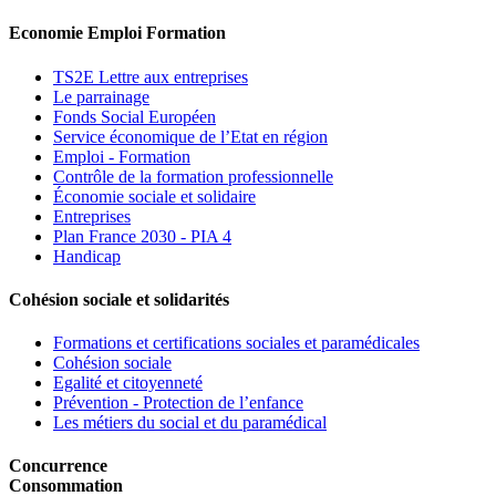
Economie Emploi Formation
TS2E Lettre aux entreprises
Le parrainage
Fonds Social Européen
Service économique de l’Etat en région
Emploi - Formation
Contrôle de la formation professionnelle
Économie sociale et solidaire
Entreprises
Plan France 2030 - PIA 4
Handicap
Cohésion sociale et solidarités
Formations et certifications sociales et paramédicales
Cohésion sociale
Egalité et citoyenneté
Prévention - Protection de l’enfance
Les métiers du social et du paramédical
Concurrence
Consommation