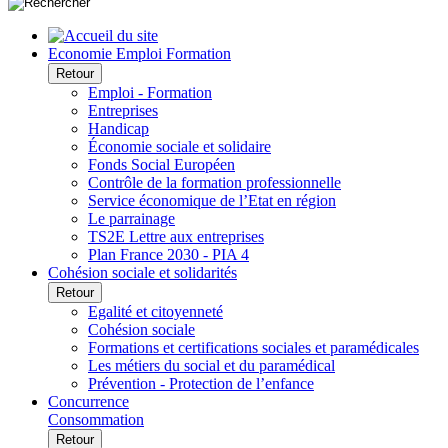
Economie Emploi Formation
Retour
Emploi - Formation
Entreprises
Handicap
Économie sociale et solidaire
Fonds Social Européen
Contrôle de la formation professionnelle
Service économique de l’Etat en région
Le parrainage
TS2E Lettre aux entreprises
Plan France 2030 - PIA 4
Cohésion sociale et solidarités
Retour
Egalité et citoyenneté
Cohésion sociale
Formations et certifications sociales et paramédicales
Les métiers du social et du paramédical
Prévention - Protection de l’enfance
Concurrence
Consommation
Retour