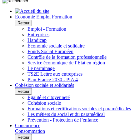
Economie Emploi Formation
Retour
Emploi - Formation
Entreprises
Handicap
Économie sociale et solidaire
Fonds Social Européen
Contrôle de la formation professionnelle
Service économique de l’Etat en région
Le parrainage
TS2E Lettre aux entreprises
Plan France 2030 - PIA 4
Cohésion sociale et solidarités
Retour
Egalité et citoyenneté
Cohésion sociale
Formations et certifications sociales et paramédicales
Les métiers du social et du paramédical
Prévention - Protection de l’enfance
Concurrence
Consommation
Retour