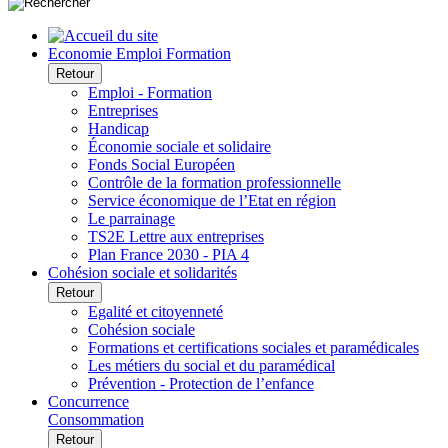
Economie Emploi Formation
Retour
Emploi - Formation
Entreprises
Handicap
Économie sociale et solidaire
Fonds Social Européen
Contrôle de la formation professionnelle
Service économique de l’Etat en région
Le parrainage
TS2E Lettre aux entreprises
Plan France 2030 - PIA 4
Cohésion sociale et solidarités
Retour
Egalité et citoyenneté
Cohésion sociale
Formations et certifications sociales et paramédicales
Les métiers du social et du paramédical
Prévention - Protection de l’enfance
Concurrence
Consommation
Retour