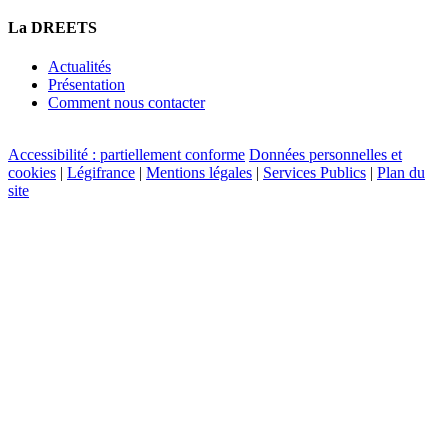
La DREETS
Actualités
Présentation
Comment nous contacter
Accessibilité : partiellement conforme
Données personnelles et
cookies
|
Légifrance
|
Mentions légales
|
Services Publics
|
Plan du
site