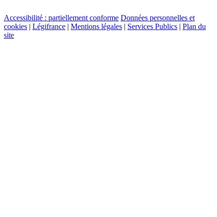
Accessibilité : partiellement conforme
Données personnelles et
cookies
|
Légifrance
|
Mentions légales
|
Services Publics
|
Plan du
site