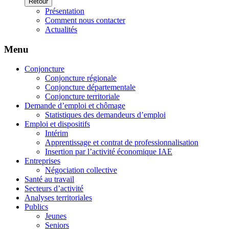
Retour
Présentation
Comment nous contacter
Actualités
Menu
Conjoncture
Conjoncture régionale
Conjoncture départementale
Conjoncture territoriale
Demande d’emploi et chômage
Statistiques des demandeurs d’emploi
Emploi et dispositifs
Intérim
Apprentissage et contrat de professionnalisation
Insertion par l’activité économique IAE
Entreprises
Négociation collective
Santé au travail
Secteurs d’activité
Analyses territoriales
Publics
Jeunes
Seniors