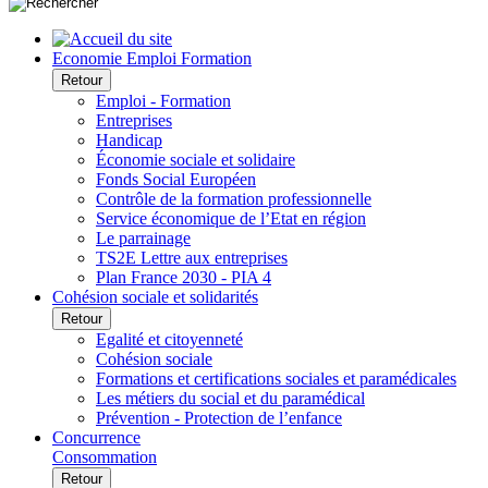
Economie Emploi Formation
Retour
Emploi - Formation
Entreprises
Handicap
Économie sociale et solidaire
Fonds Social Européen
Contrôle de la formation professionnelle
Service économique de l’Etat en région
Le parrainage
TS2E Lettre aux entreprises
Plan France 2030 - PIA 4
Cohésion sociale et solidarités
Retour
Egalité et citoyenneté
Cohésion sociale
Formations et certifications sociales et paramédicales
Les métiers du social et du paramédical
Prévention - Protection de l’enfance
Concurrence
Consommation
Retour