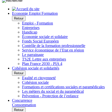
Economie Emploi Formation
Retour
Emploi - Formation
Entreprises
Handicap
Économie sociale et solidaire
Fonds Social Européen
Contrôle de la formation professionnelle
Service économique de l’Etat en région
Le parrainage
TS2E Lettre aux entreprises
Plan France 2030 - PIA 4
Cohésion sociale et solidarités
Retour
Egalité et citoyenneté
Cohésion sociale
Formations et certifications sociales et paramédicales
Les métiers du social et du paramédical
Prévention - Protection de l’enfance
Concurrence
Consommation
Retour