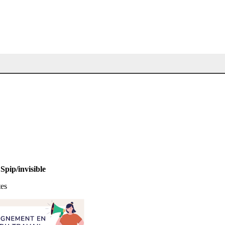
>
Spip/invisible