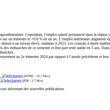
agroalimentaire. Cependant, l’emploi salarié permanent dans la région se
ur un trimestre et +0.6 % en un an. L’emploi intérimaire augmente éga
 situent à un niveau élevé, similaire à 2023. Les contrats à durée indé
% des embauches de ce semestre et leur part reste stable en 5 ans. Dans
mbauches.
usement au 2e trimestre 2024 par rapport à l’année précédente et leur m
25
(HTML / 16.2 Mio)
5
(PDF / 3.7 Mio)
 vous informant des nouvelles publications