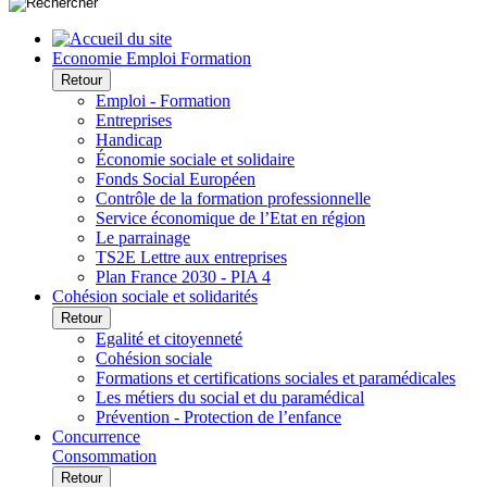
Economie Emploi Formation
Retour
Emploi - Formation
Entreprises
Handicap
Économie sociale et solidaire
Fonds Social Européen
Contrôle de la formation professionnelle
Service économique de l’Etat en région
Le parrainage
TS2E Lettre aux entreprises
Plan France 2030 - PIA 4
Cohésion sociale et solidarités
Retour
Egalité et citoyenneté
Cohésion sociale
Formations et certifications sociales et paramédicales
Les métiers du social et du paramédical
Prévention - Protection de l’enfance
Concurrence
Consommation
Retour