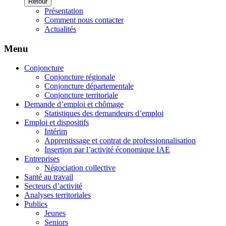
Retour
Présentation
Comment nous contacter
Actualités
Menu
Conjoncture
Conjoncture régionale
Conjoncture départementale
Conjoncture territoriale
Demande d’emploi et chômage
Statistiques des demandeurs d’emploi
Emploi et dispositifs
Intérim
Apprentissage et contrat de professionnalisation
Insertion par l’activité économique IAE
Entreprises
Négociation collective
Santé au travail
Secteurs d’activité
Analyses territoriales
Publics
Jeunes
Seniors