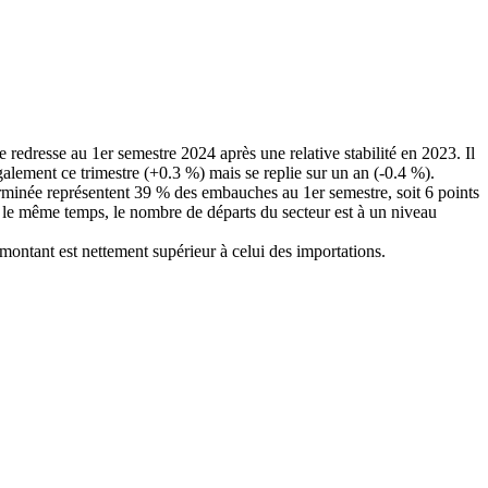
 redresse au 1er semestre 2024 après une relative stabilité en 2023. Il
lement ce trimestre (+0.3 %) mais se replie sur un an (-0.4 %).
terminée représentent 39 % des embauches au 1er semestre, soit 6 points
 le même temps, le nombre de départs du secteur est à un niveau
ontant est nettement supérieur à celui des importations.