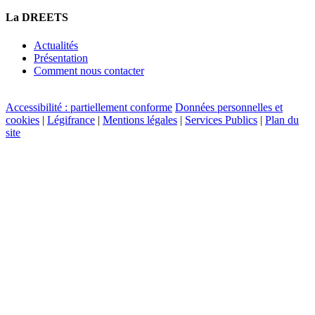
La DREETS
Actualités
Présentation
Comment nous contacter
Accessibilité : partiellement conforme
Données personnelles et
cookies
|
Légifrance
|
Mentions légales
|
Services Publics
|
Plan du
site