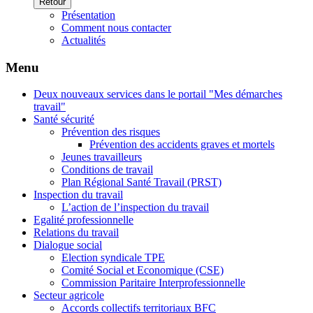
Retour
Présentation
Comment nous contacter
Actualités
Menu
Deux nouveaux services dans le portail "Mes démarches
travail"
Santé sécurité
Prévention des risques
Prévention des accidents graves et mortels
Jeunes travailleurs
Conditions de travail
Plan Régional Santé Travail (PRST)
Inspection du travail
L’action de l’inspection du travail
Egalité professionnelle
Relations du travail
Dialogue social
Election syndicale TPE
Comité Social et Economique (CSE)
Commission Paritaire Interprofessionnelle
Secteur agricole
Accords collectifs territoriaux BFC