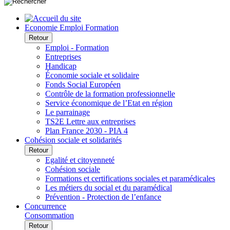
Economie Emploi Formation
Retour
Emploi - Formation
Entreprises
Handicap
Économie sociale et solidaire
Fonds Social Européen
Contrôle de la formation professionnelle
Service économique de l’Etat en région
Le parrainage
TS2E Lettre aux entreprises
Plan France 2030 - PIA 4
Cohésion sociale et solidarités
Retour
Egalité et citoyenneté
Cohésion sociale
Formations et certifications sociales et paramédicales
Les métiers du social et du paramédical
Prévention - Protection de l’enfance
Concurrence
Consommation
Retour