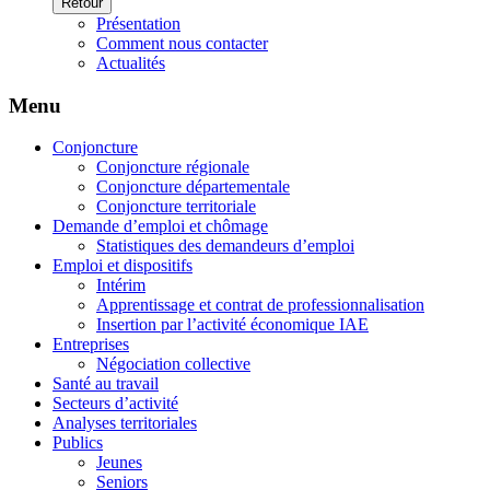
Retour
Présentation
Comment nous contacter
Actualités
Menu
Conjoncture
Conjoncture régionale
Conjoncture départementale
Conjoncture territoriale
Demande d’emploi et chômage
Statistiques des demandeurs d’emploi
Emploi et dispositifs
Intérim
Apprentissage et contrat de professionnalisation
Insertion par l’activité économique IAE
Entreprises
Négociation collective
Santé au travail
Secteurs d’activité
Analyses territoriales
Publics
Jeunes
Seniors