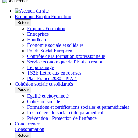
Economie Emploi Formation
Retour
Emploi - Formation
Entreprises
Handicap
Économie sociale et solidaire
Fonds Social Européen
Contrôle de la formation professionnelle
Service économique de l’Etat en région
Le parrainage
TS2E Lettre aux entreprises
Plan France 2030 - PIA 4
Cohésion sociale et solidarités
Retour
Egalité et citoyenneté
Cohésion sociale
Formations et certifications sociales et paramédicales
Les métiers du social et du paramédical
Prévention - Protection de l’enfance
Concurrence
Consommation
Retour