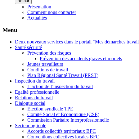
Retour
Présentation
Comment nous contacter
Actualités
Menu
Deux nouveaux services dans le portail "Mes démarches travail
Santé sécurité
Prévention des risques
Prévention des accidents graves et mortels
Jeunes travailleurs
Conditions de travail
Plan Régional Santé Travail (PRST)
Inspection du travail
L’action de l’inspection du travail
Egalité professionnelle
Relations du travail
Dialogue social
Election syndicale TPE
Comité Social et Economique (CSE)
Commission Paritaire Interprofessionnelle
Secteur agricole
Accords collectifs territoriaux BFC
Conventions collectives locales BFC