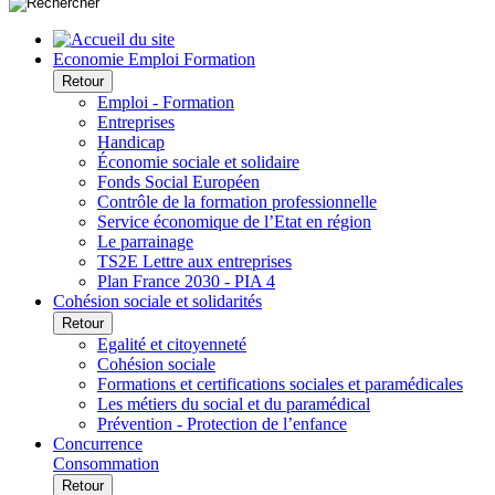
Economie Emploi Formation
Retour
Emploi - Formation
Entreprises
Handicap
Économie sociale et solidaire
Fonds Social Européen
Contrôle de la formation professionnelle
Service économique de l’Etat en région
Le parrainage
TS2E Lettre aux entreprises
Plan France 2030 - PIA 4
Cohésion sociale et solidarités
Retour
Egalité et citoyenneté
Cohésion sociale
Formations et certifications sociales et paramédicales
Les métiers du social et du paramédical
Prévention - Protection de l’enfance
Concurrence
Consommation
Retour