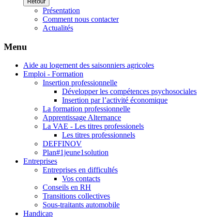
Retour
Présentation
Comment nous contacter
Actualités
Menu
Aide au logement des saisonniers agricoles
Emploi - Formation
Insertion professionnelle
Développer les compétences psychosociales
Insertion par l’activité économique
La formation professionnelle
Apprentissage Alternance
La VAE - Les titres professionels
Les titres professionnels
DEFFINOV
Plan#1jeune1solution
Entreprises
Entreprises en difficultés
Vos contacts
Conseils en RH
Transitions collectives
Sous-traitants automobile
Handicap