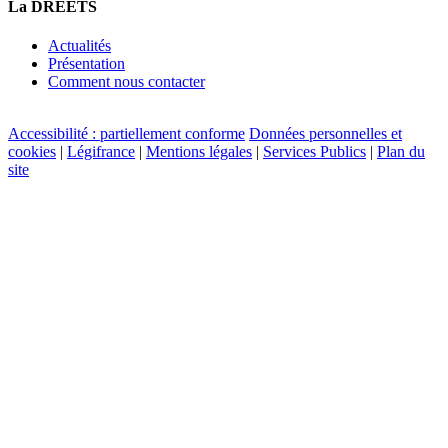
La DREETS
Actualités
Présentation
Comment nous contacter
Accessibilité : partiellement conforme
Données personnelles et
cookies
|
Légifrance
|
Mentions légales
|
Services Publics
|
Plan du
site