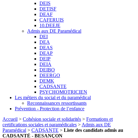
DEIS
DETISF
DEAF
CAFERUIS
10.DEEJE
Admis aux DE Paramédical
DEI
DEA
DEAS
DEAP
DEIP
DEIA
DEIBO
DEERGO
DEMK
CADSANTE
PSYCHOMOTRICIEN
Les métiers du social et du paramédical
Reconnaissances ressortissants
Prévention - Protection de l’enfance
Accueil
>
Cohésion sociale et solidarités
>
Formations et
certifications sociales et paramédicales
>
Admis aux DE
Paramédical
>
CADSANTE
>
Liste des candidats admis au
CADSANTÉ - BESANÇON