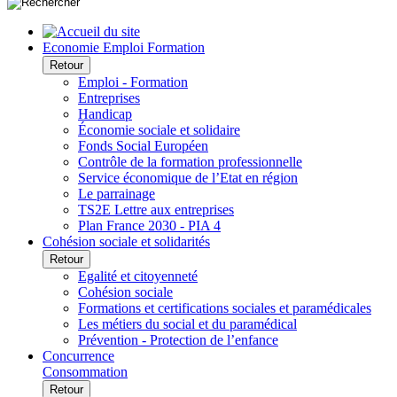
Economie Emploi Formation
Retour
Emploi - Formation
Entreprises
Handicap
Économie sociale et solidaire
Fonds Social Européen
Contrôle de la formation professionnelle
Service économique de l’Etat en région
Le parrainage
TS2E Lettre aux entreprises
Plan France 2030 - PIA 4
Cohésion sociale et solidarités
Retour
Egalité et citoyenneté
Cohésion sociale
Formations et certifications sociales et paramédicales
Les métiers du social et du paramédical
Prévention - Protection de l’enfance
Concurrence
Consommation
Retour