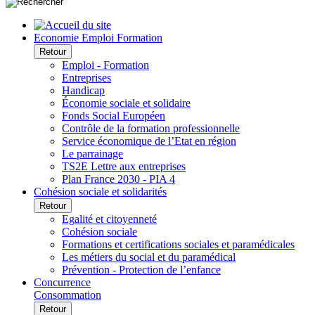
Economie Emploi Formation
Retour
Emploi - Formation
Entreprises
Handicap
Économie sociale et solidaire
Fonds Social Européen
Contrôle de la formation professionnelle
Service économique de l’Etat en région
Le parrainage
TS2E Lettre aux entreprises
Plan France 2030 - PIA 4
Cohésion sociale et solidarités
Retour
Egalité et citoyenneté
Cohésion sociale
Formations et certifications sociales et paramédicales
Les métiers du social et du paramédical
Prévention - Protection de l’enfance
Concurrence
Consommation
Retour