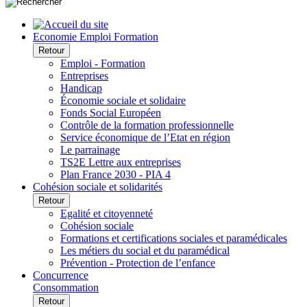
Economie Emploi Formation
Retour
Emploi - Formation
Entreprises
Handicap
Économie sociale et solidaire
Fonds Social Européen
Contrôle de la formation professionnelle
Service économique de l’Etat en région
Le parrainage
TS2E Lettre aux entreprises
Plan France 2030 - PIA 4
Cohésion sociale et solidarités
Retour
Egalité et citoyenneté
Cohésion sociale
Formations et certifications sociales et paramédicales
Les métiers du social et du paramédical
Prévention - Protection de l’enfance
Concurrence
Consommation
Retour