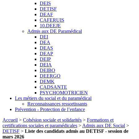
DEIS
DETISF
DEAF
CAFERUIS
10.DEEJE
Admis aux DE Paramédical
DEI
DEA
DEAS
DEAP
DEIP
DEIA
DEIBO
DEERGO
DEMK
CADSANTE
PSYCHOMOTRICIEN
Les métiers du social et du paramédical
Reconnaissances ressortissants
Prévention - Protection de l’enfance
Accueil
>
Cohésion sociale et solidarités
>
Formations et
certifications sociales et paramédicales
>
Admis aux DE Social
>
DETISF
>
Liste des candidats admis au DETISF - session de
mars 2026