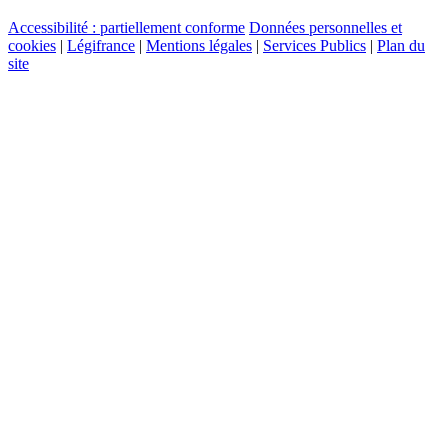
Accessibilité : partiellement conforme
Données personnelles et
cookies
|
Légifrance
|
Mentions légales
|
Services Publics
|
Plan du
site