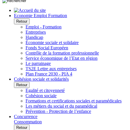
Economie Emploi Formation
Retour
Emploi - Formation
Entreprises
Handicap
Économie sociale et solidaire
Fonds Social Européen
Contrôle de la formation professionnelle
Service économique de l’Etat en région
Le parrainage
TS2E Lettre aux entreprises
Plan France 2030 - PIA 4
Cohésion sociale et solidarités
Retour
Egalité et citoyenneté
Cohésion sociale
Formations et certifications sociales et paramédicales
Les métiers du social et du paramédical
Prévention - Protection de l’enfance
Concurrence
Consommation
Retour