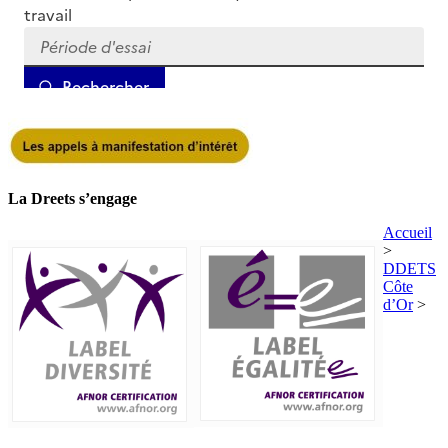
La Dreets s’engage
Accueil
>
DDETS
Côte
d’Or
>