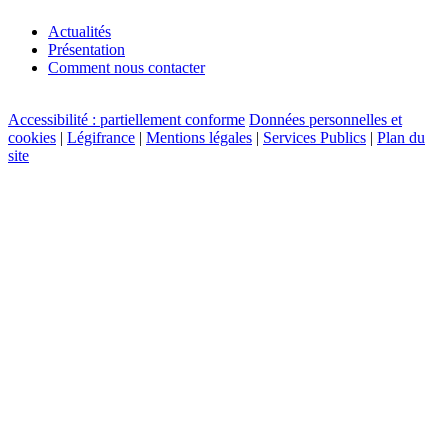
Actualités
Présentation
Comment nous contacter
Accessibilité : partiellement conforme
Données personnelles et
cookies
|
Légifrance
|
Mentions légales
|
Services Publics
|
Plan du
site