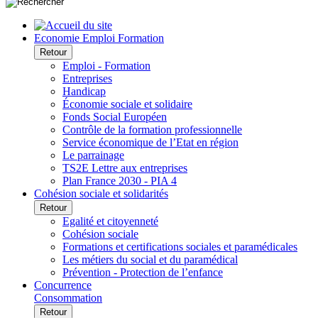
Economie Emploi Formation
Retour
Emploi - Formation
Entreprises
Handicap
Économie sociale et solidaire
Fonds Social Européen
Contrôle de la formation professionnelle
Service économique de l’Etat en région
Le parrainage
TS2E Lettre aux entreprises
Plan France 2030 - PIA 4
Cohésion sociale et solidarités
Retour
Egalité et citoyenneté
Cohésion sociale
Formations et certifications sociales et paramédicales
Les métiers du social et du paramédical
Prévention - Protection de l’enfance
Concurrence
Consommation
Retour