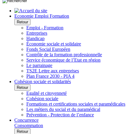
Economie Emploi Formation
Retour
Emploi - Formation
Entreprises
Handicap
Économie sociale et solidaire
Fonds Social Européen
Contrôle de la formation professionnelle
Service économique de l’Etat en région
Le parrainage
TS2E Lettre aux entreprises
Plan France 2030 - PIA 4
Cohésion sociale et solidarités
Retour
Egalité et citoyenneté
Cohésion sociale
Formations et certifications sociales et paramédicales
Les métiers du social et du paramédical
Prévention - Protection de l’enfance
Concurrence
Consommation
Retour