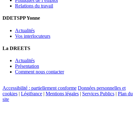
Politiques de l’emploi
Relations du travail
DDETSPP Yonne
Actualités
Vos interlocuteurs
La DREETS
Actualités
Présentation
Comment nous contacter
Accessibilité : partiellement conforme
Données personnelles et
cookies
|
Légifrance
|
Mentions légales
|
Services Publics
|
Plan du
site